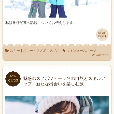
私は旅行関連の話題についてお伝えします。
READ
READ
POST
POST
スキー
|
スキー・スノボ
|
スノボ
ウィンタースポーツ
Gaetano
2024
2024
魅惑のスノボツアー：冬の自然とスキルア
01/03
01/03
ップ、新たな出会いを楽しむ旅