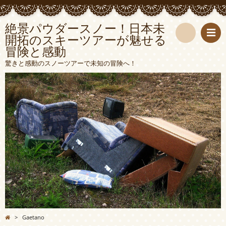
絶景パウダースノー！日本未
開拓のスキーツアーが魅せる
冒険と感動
検
驚きと感動のスノーツアーで未知の冒険へ！
索
>
Gaetano