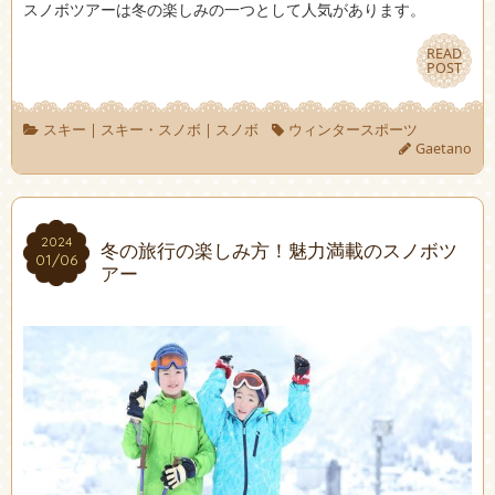
スノボツアーは冬の楽しみの一つとして人気があります。
READ
READ
POST
POST
スキー
|
スキー・スノボ
|
スノボ
ウィンタースポーツ
Gaetano
2024
2024
冬の旅行の楽しみ方！魅力満載のスノボツ
01/06
01/06
アー