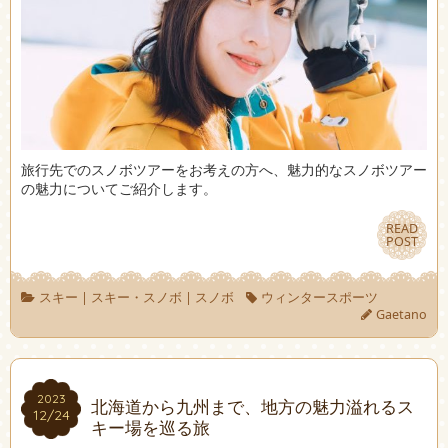
旅行先でのスノボツアーをお考えの方へ、魅力的なスノボツアー
の魅力についてご紹介します。
READ
READ
POST
POST
スキー
|
スキー・スノボ
|
スノボ
ウィンタースポーツ
Gaetano
2023
2023
北海道から九州まで、地方の魅力溢れるス
12/24
12/24
キー場を巡る旅