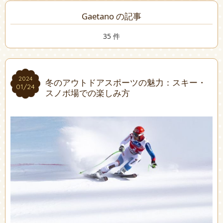
Gaetano の記事
35 件
2024
2024
冬のアウトドアスポーツの魅力：スキー・
01/24
01/24
スノボ場での楽しみ方