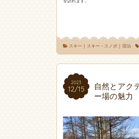
を訪れます。
スキー
|
スキー・スノボ
|
宿泊
2023
2023
自然とアク
12/15
12/15
ー場の魅力