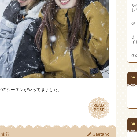
冬
お
楽
楽
イ
冬
ドのシーズンがやってきました。
READ
READ
POST
POST
旅行
Gaetano