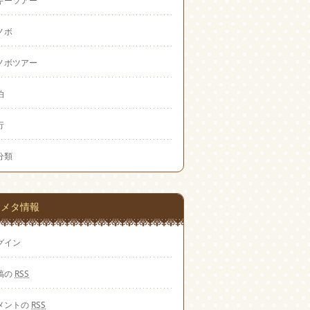
ノボ
ノボツアー
泊
行
分類
メタ情報
グイン
稿の
RSS
メントの
RSS