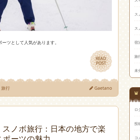
ス
ス
ポーツとして人気があります。
宿
旅
READ
READ
POST
POST
未
旅行
Gaetano
ロ
投
・スノボ旅行：日本の地方で楽
スポーツの魅力
コ