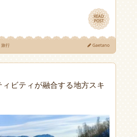
READ
READ
POST
POST
旅行
Gaetano
ティビティが融合する地方スキ