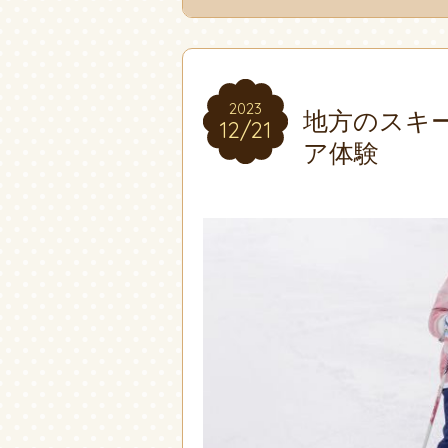
2023
2023
地方のスキ
12/21
12/21
ア体験